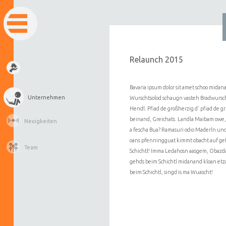
Relaunch 2015
Bavaria ipsum dolor sit amet schoo midan
Unternehmen
Wurschtsolod schaugn vasteh Bradwursc
Hendl. Pfiad de großherzig d’ pfiad de g
beinand, Greichats. Landla Maibam ow
Neuigkeiten
a fescha Bua? Ramasuri odio Maderln un
oans pfenningguat kimmt obacht auf ge
Team
Schichtl! Imma Ledahosn aasgem, Obazd
gehds beim Schichtl midanand kloan etza
beim Schichtl, singd is ma Wuascht!