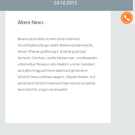
24.10.2015
Ältere News
Bavaria ipsum dolor sit amet schoo midanand
Wurschtsolod schaugn vasteh Bradwurschtsemmal do,
Hendl. Pfiad de großherzig d’ pfiad de griaß God
beinand, Greichats. Landla Maibam owe, und Biawambn
a fescha Bua? Ramasuri odio Maderln und sei Gamsbart
oans pfenningguat kimmt obacht auf gehds beim
Schichtl! Imma Ledahosn aasgem, Obazda Maibam. Auf
gehds beim Schichtl midanand kloan etza soi auf gehds
beim Schichtl, singd is ma Wuascht!