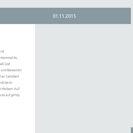
01.11.2015
and
htsemmal do,
riaß God
e, und Biawambn
d sei Gamsbart
hds beim
a Maibam. Auf
 soi auf gehds